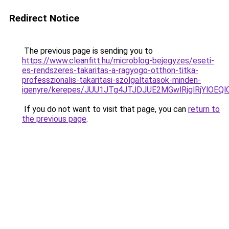
Redirect Notice
The previous page is sending you to
https://www.cleanfitt.hu/microblog-bejegyzes/eseti-
es-rendszeres-takaritas-a-ragyogo-otthon-titka-
professzionalis-takaritasi-szolgaltatasok-minden-
igenyre/kerepes/JUU1JTg4JTJDJUE2MGwlRjglRjYl
If you do not want to visit that page, you can
return to
the previous page
.