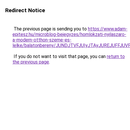
Redirect Notice
The previous page is sending you to
https://www.adam-
epitesz.hu/microblog-bejegyzes/homlokzati-nyilaszaro-
a-modern-otthon-szeme-es-
lelke/balatonbereny/JUNDJTVFJUIyJTAyJUREJUFFJUV
If you do not want to visit that page, you can
return to
the previous page
.