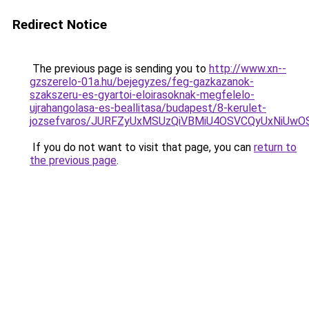
Redirect Notice
The previous page is sending you to
http://www.xn--
gzszerelo-01a.hu/bejegyzes/feg-gazkazanok-
szakszeru-es-gyartoi-eloirasoknak-megfelelo-
ujrahangolasa-es-beallitasa/budapest/8-kerulet-
jozsefvaros/JURFZyUxMSUzQiVBMiU4OSVCQyUxNi
If you do not want to visit that page, you can
return to
the previous page
.