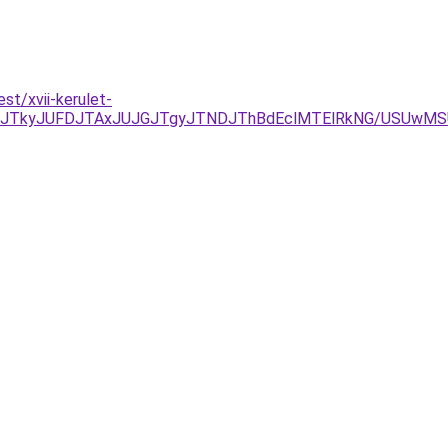
t/xvii-kerulet-
NDJTkyJUFDJTAxJUJGJTgyJTNDJThBdEclMTElRkNG/USUwMS