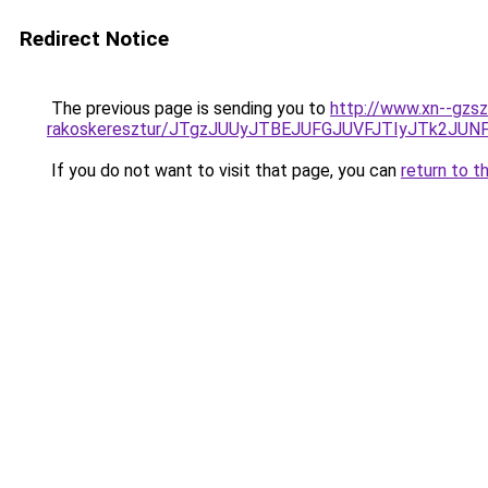
Redirect Notice
The previous page is sending you to
http://www.xn--gzsz
rakoskeresztur/JTgzJUUyJTBEJUFGJUVFJTIyJTk2
If you do not want to visit that page, you can
return to t