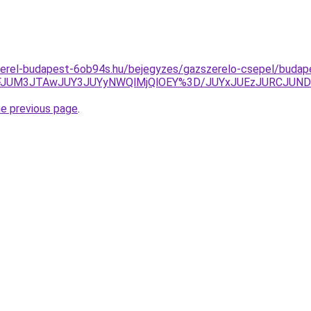
erel-budapest-6ob94s.hu/bejegyzes/gazszerelo-csepel/budapes
JUNFJUM3JTAwJUY3JUYyNWQlMjQlOEY%3D/JUYxJUEzJURCJU
he previous page
.