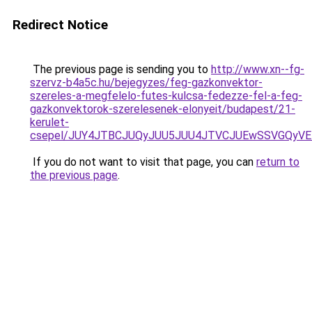
Redirect Notice
The previous page is sending you to
http://www.xn--fg-
szervz-b4a5c.hu/bejegyzes/feg-gazkonvektor-
szereles-a-megfelelo-futes-kulcsa-fedezze-fel-a-feg-
gazkonvektorok-szerelesenek-elonyeit/budapest/21-
kerulet-
csepel/JUY4JTBCJUQyJUU5JUU4JTVCJUEwSSVGQyVE
If you do not want to visit that page, you can
return to
the previous page
.