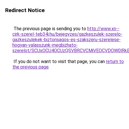
Redirect Notice
The previous page is sending you to
http://www.xn--
cirk-szerel-teb34j.hu/bejegyzes/gazkeszulek-szerelo-
gazkeszulekek-biztonsagos-es-szakszeru-szerelese-
hogyan-valasszunk-megbizhato-
szerelot/SCUxOCU4OCUzQSVBRCVCMiVEOCVDOW0lRkE
If you do not want to visit that page, you can
return to
the previous page
.