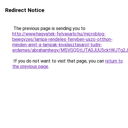
Redirect Notice
The previous page is sending you to
http://www.hagyatek-felvasarlo.hu/microblog-
bejegyzes/lampa-rendeles-fenyben-uszo-otthon-
minden-amit-a-lampak-kivalasztasarol-tudni-
erdemes/abrahamhegy/MSVGQStlJTA0JUU5cktWJT
If you do not want to visit that page, you can
return to
the previous page
.