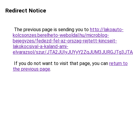
Redirect Notice
The previous page is sending you to
http://lakoauto-
kolcsonzes.berelheto-weboldal.hu/microblog-
bejegyzes/fedezd-fel-az-orszag-rejtett-kincseit-
lakokocsival-a-kaland-ami-
elvarazsol/szur/JTA2JUIyJUYyY2ZqJUM3JURGJTg3
If you do not want to visit that page, you can
return to
the previous page
.